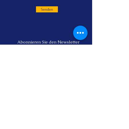
Senden
Abonnieren Sie den Newsletter
Abonnieren
E-Mail:
info@bewellvital.com
Telefon (Ausland):
+64 212040422
Datenschutz-Bestimmungen
© 2022by Heidi Link.