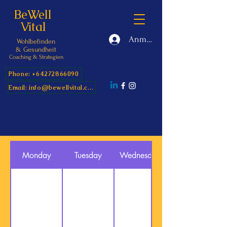
BeWell
Vital
Anmelden
Wohlbefinden
&
Gesundheit
Coaching & Strategien
Phone: +64272866090
Email: info@bewellvital.com
Monday
Tuesday
Wednesday