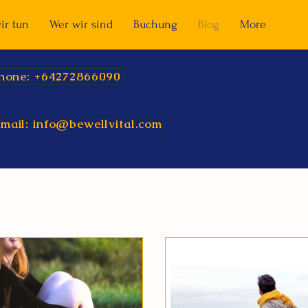
ir tun
Wer wir sind
Buchung
Blog
More
hone: +64272866090
mail: info@bewellvital.com