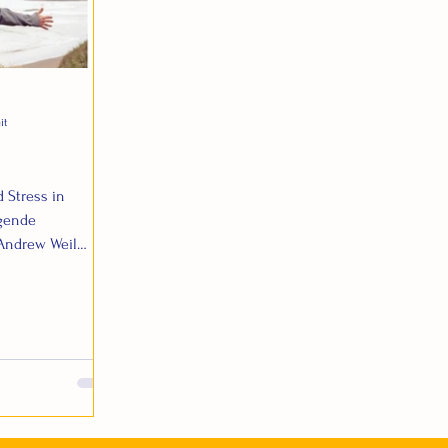
it
 Stress in
gende
Andrew Weil
...