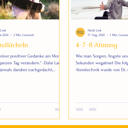
 Link
Heidi Link
ai 2024
2 Min. Lesezeit
17. Aug. 2020
1 Min. Leseze
ndlächeln
4-7-8 Atmung
leiner positiver Gedanke am Morgen
Wie man Sorgen, Ängste und
anzen Tag verändern.“ -Dalai Lama
Sekunden wegatmet Die fol
jemals darüber nachgedacht,
Atemtechnik wurde von Dr. 
entwickelt. Es ist erstaunlich