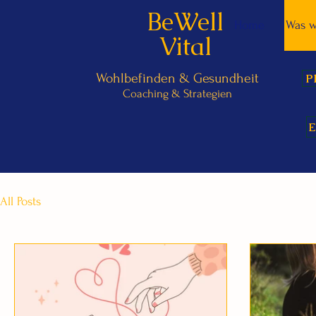
BeWell
Home
Was w
Vital
Wohlbefinden &
Gesundheit
P
Coaching & Strategien
E
All Posts