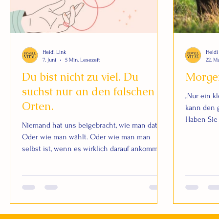
Heidi Link
Heidi
7. Juni
5 Min. Lesezeit
22. M
Du bist nicht zu viel. Du
Morge
suchst nur an den falschen
„Nur ein k
Orten.
kann den g
Haben Sie 
Niemand hat uns beigebracht, wie man datet.
welche...
Oder wie man wählt. Oder wie man man
selbst ist, wenn es wirklich darauf ankommt.
Das ändert sich, wenn man es tut. Seien wir
ehrlich über etwas. Dating war theoretisch
nie einfacher. Mehr Optionen als je zuvor.
Apps, Events, Vorstellungen, Algorithmen, die
speziell darauf ausgelegt sind, The One zu