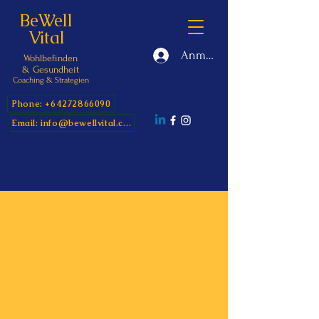
BeWell
Vital
Anmelden
Wohlbefinden
&
Gesundheit
Coaching & Strategien
Phone: +64272866090
Email: info@bewellvital.com